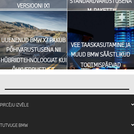
STANDARDVARUSTUSENA
VERSIOONI IX1
M-PAKETTI
UUENENUD BMW X7 PAKUB
VEE TAASKASUTAMINE JA
PÕHIVARUSTUSENA NII
MUUD BMW SÄÄSTLIKUD
HÜBRIIDTEHNOLOOGIAT KUI
TOOTMISPÄEVAD
ÕHKVEDRUSTUST
PIRCĒJU IZVĒLE
Proovisõidu
TUTVUGE BMW