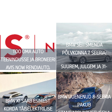
BMW SEITSMENDA
TOO OMA AUTO
PÕLVKONNA 7. SEERIA:
TEENINDUSSE JA BRONEERI
SUUREM, JULGEM JA 31-
AVIS NOW RENDIAUTO.
TOLLISE HIIGELEKRAANIGA
BMW UUENENUD 8-SEERIA
BMW X1 SAAB ESIMEST
PAKUB
KORDA TÄISELEKTRILISE